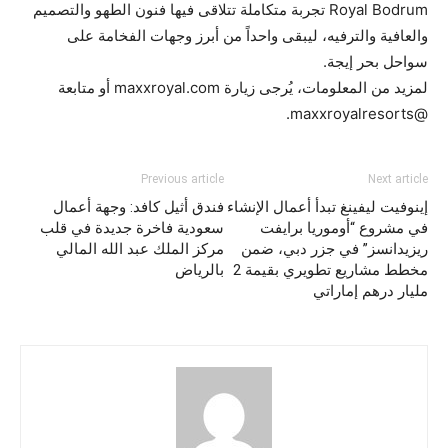
Royal Bodrum تجربة متكاملة تتلاقى فيها فنون الطهو والتصميم
والعافية والترفيه، ليبقى واحداً من أبرز وجهات الفخامة على
سواحل بحر إيجة.
لمزيد من المعلومات، يُرجى زيارة maxxroyal.com أو متابعة
@maxxroyalresorts.
Previous article
Next article
إينوفيت ليفينغ تبدأ أعمال الإنشاء
فندق أثيل كافد: وجهة أعمال
في مشروع “أوموريا برايفت
سعودية فاخرة جديدة في قلب
ريزيدانسز” في جزر دبي، ضمن
مركز الملك عبد الله المالي
مخطط مشاريع تطويري بقيمة 2
بالرياض
مليار درهم إماراتي