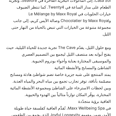
Casa Sol، إلى المأكولات البحرية الفاخرة في Seavoré، وتجربة
الطعام على مدار الساعة في Twenty4. كما تنتظر الضيوف
خيارات الحلويات في Le Mélange by Maxx Royal
وChocolatier by Maxx Royal وصالة الآيس كريم، إلى جانب
مجموعة متنوعة من الخيارات التي تنبض بالحياة من النهار حتى
الليل.
ومع حلول الليل، يقدّم The Cave تجربة جديدة للحياة الليلية، حيث
يفتح أبوابه بعد منتصف الليل ليجمع بين التصميم العصري
والموسيقى المختارة بعناية وأجواء بودروم الحيوية.
الشاطئ والمسابح والأنشطة المائية
يمتد المنتجع على شبه جزيرة خاصة تضم شواطئ هادئة ومسابح
مصمّمة بأناقة، توفر تجارب تجمع بين مياه البحر والمياه العذبة.
وبين لحظات الاسترخاء على الشاطئ ومجموعة الأنشطة المائية
المختارة، يوفّر المكان توازناً مثالياً بين الهدوء والحيوية.
العافية برؤية متجدّدة
في Maxx Wellbeing Spa، تُقدَّم العافية كفلسفة حياة طويلة
الأمد، ضمن مفهوم Joyful Longevity الذي يجمع بين الطقوس