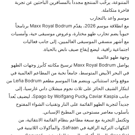
المتنوعة، يرحّب المنتجع مجدداً بالمسافرين الباحثين عن تجربة
فاخرة متكاملة.
موسم واعد بالتجارب
مع انطلاقة موسم 2026، يقدّم Maxx Royal Bodrum برنامجاً
حيوياً يضم تجارب طهو مختارة، وعروض موسيقى حية، وأمسيات
مع أشهر منسقي الموسيقى العالميين، إلى جانب فعاليات
اجتماعية راقية، ليضع إيقاع صيف نابض بالحياة.
وجهة طهو عالمية
يواصل Maxx Royal Bodrum ترسيخ مكانته كأبرز وجهات الطهو
في البحر الأبيض المتوسط، جامعاً نخبة من المطاعم العالمية في
موقع واحد استثنائي. وينضم هذا الموسم مطعم Leña Bodrum من
ابتكار الشيف الحائز على ثلاث نجوم ميشلان داني غارسيا، إلى
جانب Caviar Kaspia وSpago by Wolfgang Puck، ليضيف بُعداً
جديداً لتجربة الطهو القائمة على النار وتقنيات الشواء المفتوح
بأسلوب معاصر مستوحى من المطبخ الإسباني.
وتكتمل التجربة مع سبعة مطاعم بنظام القائمة الانتقائية، من
النكهات التركية الراقية في Safraan، والمأكولات اللاتينية في