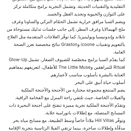
التقليدية والتقنيات الحديثة. وتشمل التجربة برامج متكاملة تركز
على التوازن والحيوية وتجديد العقل والجسد.
ويضم السبا مرافق حرارية تشمل الحمّام التركي والساونا وغرف
ملح الهيمالايا وغرف المطر، إلى جانب جلسات تدليك مستوحاة من
تايلاند وإندونيسيا وبولينيزيا. كما توفّر العلاجات المتقدمة مثل العلاج
بالتعويم وتقنيات icoone وGraston نتائج مخصصة تعزز الصحة
العامة.
كما يقدّم السبا برامج مخصّصة للضيوف الصغار، تشمل Glow-Up
Ritual للمراهقين وThe Little Muse للأطفال، لتعريفهم بمفاهيم
العناية بالبشرة بأسلوب مناسب لأعمارهم.
أسلوب حياة أنيق على البحر
يضم المنتجع مجموعة مختارة من الأجنحة والأجنحة الملكية
والفيلات الخاصة، حيث تلتقي راحة المنزل مع الفخامة الراقية.
وتقدّم الأجنحة الملكية تجربة مميزة تنفتح على أجنحة البحيرة ذات
المسابح المتصلة، مع إطلالات بانورامية خلابة.
وتوفّر Hill Villas ملاذاً خاصاً وسط الطبيعة، مع مسابح مياه بحر
مدفّأة وإطلالات ساحرة، بينما ترتقي الفيلا الرئاسية بتجربة الإقامة