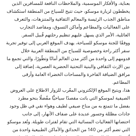
بعناية، والأفكار الموسمية، والملاحظات النافعة للمسافرين الذين
يخططون لزيارة موسكو، حيث تتيح للسياح من المنطقة استكشاف
مناطق الجذب الرئيسة والمعالم الثقافية والمتنزهات، والتعرف
على الفعاليات والمطاعم وأماكن التسوق، ومقاصد التجارب
العائلية، الأمر الذي يسهل عليهم تنظيم رحلتهم قُبيل السفر.
ووفقًا للجنة موسكو للسياحة، يهدف الموقع العربي إلى توفير تجربة
سفر أكثر راحة وخصوصية للسياح من المنطقة العربية خلال
قدومهم إلى واحدة من أكثر مدن العالم أمانًا وتطّورًا، والتي تجمع ما
بين الإرث الثقافي والبنية التحتية الحضرية العصرية، إضافة إلى
مرافق الضيافة الفاخرة والمساحات الخضراء العامة وأرقى
المطاعم.
هذا، ويتيح الموقع الإلكتروني المعّرب للزوار الاطلاع على العروض
الصيفية لموسكو التي باتت مقصدًا سياحيًّا مفّضلًا بنحو مطرد
بفضل ما تتمتع به من مناخ صيفي لطيف وهواء نقي في ظل وجود
جادات مظللة وجسور عديدة على ضفاف الأنهار، إلى جانب
احتضانها الفعاليات المسائية التي تقام لفترات طويلة. وتُعد موسكو
التي تضم أكثر من 140 من الحدائق والأماكن الطبيعية واحدة من