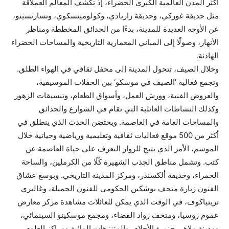
أكثر المدن العالمية الكبرى الخضراء، إذ تكشف المعالم العملاقة
مثل حديقة غوركي، وحديقة زاريادي، وكولومينسكوي، وتسارتسينو،
عن الأوجه العديدة للمدينة، بدءًا من الحدائق المخططة ومناظر
الأنهار، وصولًا إلى المباني المعمارية التاريخية والمساحات الخضراء
الهادئة.
وخلال الصيف، تتحول المدينة إلى محفل ثقافي في الهواء الطلق.
وتجمع فعالية ’الصيف في موسكو‘ بين الحفلات الموسيقية،
والعروض الفنية، وورش العمل، وأسواق الطعام، وتنسيقات الزهور
وكذلك النشاطات العائلية التي تقام في الشوارع والحدائق
والمساحات العامة في العاصمة. ويحتضن الحدث الذي ينطلق في
أكثر من 500 موقع فعاليات ثقافية وتعليمية ورياضية وحياتية خلال
الموسم، الأمر الذي يتيح للزوار التعرف على حياة العاصمة عن
كثب. وتشمل مناطق الجذب الشهيرة كّلًا من الكرملين، والساحة
الحمراء، وحديقة ألكسندر، ومركز المدينة التاريخي. وبوسع عشاق
الفنون زيارة متحف بوشكين الحكومي للفنون الجميلة، وغاليري
تريتياكوف، في الوقت الذي يمكن للعائلات مشاهدة مركز معارض
عموم روسيا، ومتحف رواد الفضاء، ومجمع موسكينو السينمائي،
ومدينة ملاهي جزيرة الأحلام، والمتنزهات المائية ومراكز العلوم.