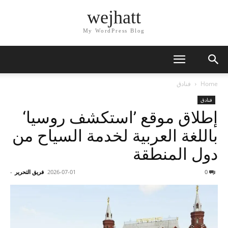
wejhatt
My WordPress Blog
Home
فنادق
فنادق
إطلاق موقع ’استكشف روسيا‘
باللغة العربية لخدمة السياح من
دول المنطقة
0
2026-07-01
فريق التحرير
-